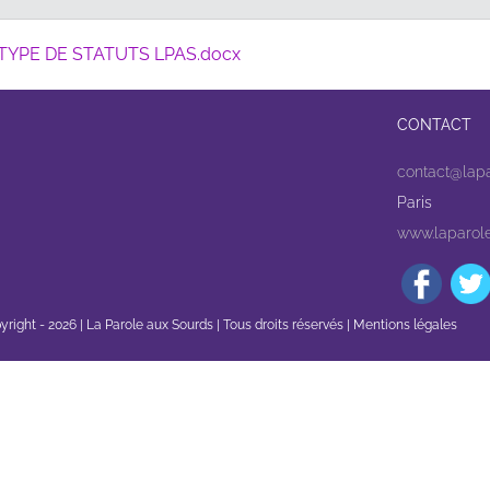
R TYPE DE STATUTS LPAS.docx
CONTACT
contact@lapa
Paris
www.laparole
yright -
2026 | La Parole aux Sourds | Tous droits réservés |
Mentions légales